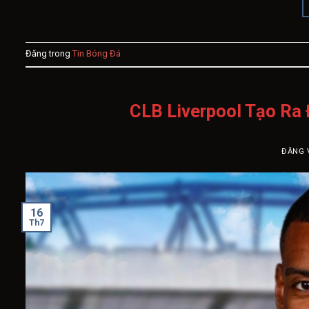
Đăng trong
Tin Bóng Đá
CLB Liverpool Tạo Ra 
ĐĂNG
16
Th7