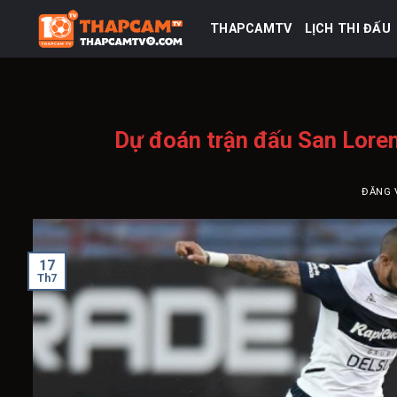
Bỏ
THAPCAMTV
LỊCH THI ĐẤU
qua
nội
dung
Dự đoán trận đấu San Lore
ĐĂNG
17
Th7