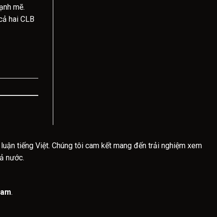
mạnh mẽ.
 cả hai CLB
 luận tiếng Việt. Chúng tôi cam kết mang đến trải nghiệm xem
ả nước.
Nam
.