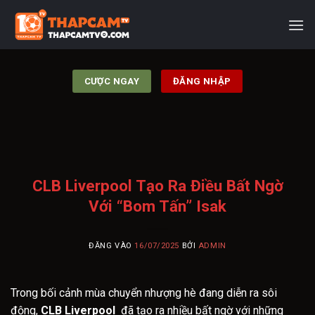
Bỏ
qua
nội
dung
CƯỢC NGAY
ĐĂNG NHẬP
CLB Liverpool Tạo Ra Điều Bất Ngờ
Với “Bom Tấn” Isak
ĐĂNG VÀO
16/07/2025
BỞI
ADMIN
Trong bối cảnh mùa chuyển nhượng hè đang diễn ra sôi
động,
CLB Liverpool
đã tạo ra nhiều bất ngờ với những