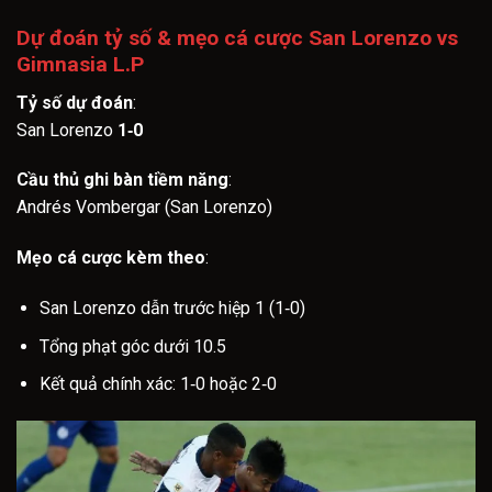
Dự đoán tỷ số & mẹo cá cược San Lorenzo vs
Gimnasia L.P
Tỷ số dự đoán
:
San Lorenzo
1‑0
Cầu thủ ghi bàn tiềm năng
:
Andrés Vombergar (San Lorenzo)
Mẹo cá cược kèm theo
:
San Lorenzo dẫn trước hiệp 1 (1‑0)
Tổng phạt góc dưới 10.5
Kết quả chính xác: 1‑0 hoặc 2‑0