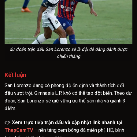
dự đoán trận đấu San Lorenzo sẽ là đội dễ dàng dành được
chiến thắng
Kết luận
San Lorenzo đang có phong độ ổn định và thành tích đối
đầu vượt trội. Gimnasia L.P. khó có thể tạo đột biến. Theo dự
đoán, San Lorenzo sẽ giữ vững ưu thế sân nhà và giành 3
điểm.
👉
Xem trực tiếp trận đấu và cập nhật link nhanh tại
ThapCamTV
– nền tảng xem bóng đá miễn phí, HD, bình