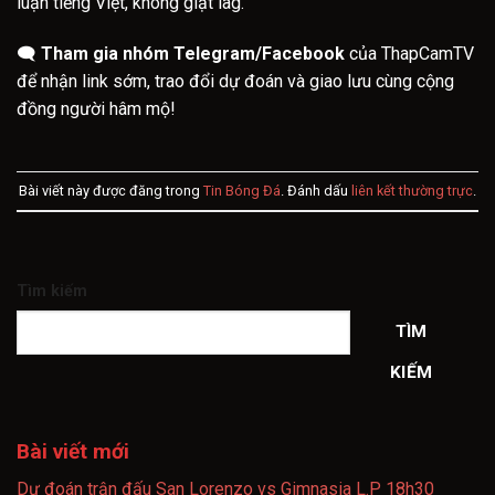
luận tiếng Việt, không giật lag.
🗨️
Tham gia nhóm Telegram/Facebook
của ThapCamTV
để nhận link sớm, trao đổi dự đoán và giao lưu cùng cộng
đồng người hâm mộ!
Bài viết này được đăng trong
Tin Bóng Đá
. Đánh dấu
liên kết thường trực
.
Tìm kiếm
TÌM
KIẾM
Bài viết mới
Dự đoán trận đấu San Lorenzo vs Gimnasia L.P 18h30